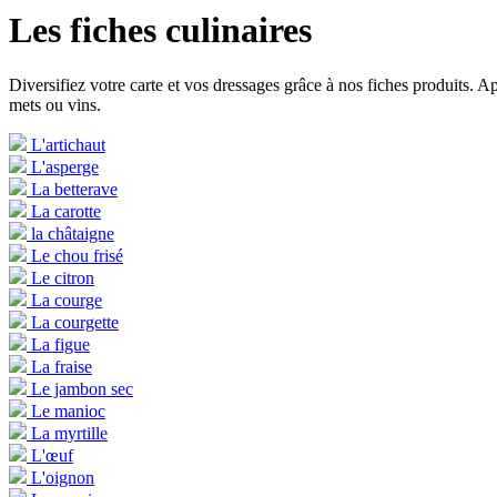
Les fiches culinaires
Diversifiez votre carte et vos dressages grâce à nos fiches produits. A
mets ou vins.
L'artichaut
L'asperge
La betterave
La carotte
la châtaigne
Le chou frisé
Le citron
La courge
La courgette
La figue
La fraise
Le jambon sec
Le manioc
La myrtille
L'œuf
L'oignon