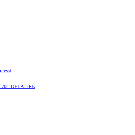
oressi
% 70cl DELAITRE