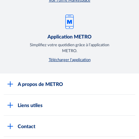
Voir l'offre Marketplace
Application METRO
Simplifiez votre quotidien grâce à l’application
METRO.
Télécharger l'application
A propos de METRO
Espace presse
Liens utiles
Recrutement
Horaires d'ouverture des Halles METRO
Devenir client
Contact
FAQ Clients
Notre démarche RSE