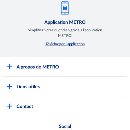
Application METRO
Simplifiez votre quotidien grâce à l’application
METRO.
Télécharger l'application
A propos de METRO
Espace presse
Liens utiles
Recrutement
Horaires d'ouverture des Halles METRO
Devenir client
Contact
FAQ Clients
Notre démarche RSE
Indicateurs Egalim
Nos producteurs locaux
Social