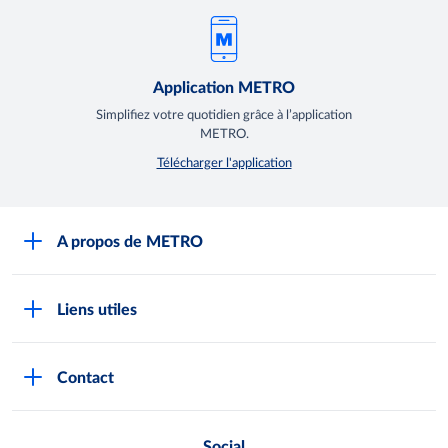
Application METRO
Simplifiez votre quotidien grâce à l’application
METRO.
Télécharger l'application
A propos de METRO
Espace presse
Liens utiles
Recrutement
Horaires d'ouverture des Halles METRO
Devenir client
Contact
FAQ Clients
Notre démarche RSE
Indicateurs Egalim
Nos producteurs locaux
Social