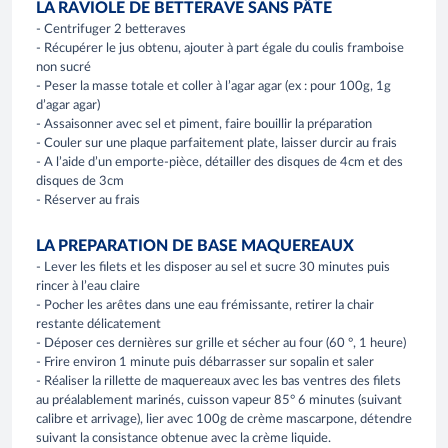
LA RAVIOLE DE BETTERAVE SANS PÂTE
- Centrifuger 2 betteraves
- Récupérer le jus obtenu, ajouter à part égale du coulis framboise
non sucré
- Peser la masse totale et coller à l’agar agar (ex : pour 100g, 1g
d’agar agar)
- Assaisonner avec sel et piment, faire bouillir la préparation
- Couler sur une plaque parfaitement plate, laisser durcir au frais
- A l’aide d’un emporte-pièce, détailler des disques de 4cm et des
disques de 3cm
- Réserver au frais
LA PREPARATION DE BASE MAQUEREAUX
- Lever les filets et les disposer au sel et sucre 30 minutes puis
rincer à l’eau claire
- Pocher les arêtes dans une eau frémissante, retirer la chair
restante délicatement
- Déposer ces dernières sur grille et sécher au four (60 °, 1 heure)
- Frire environ 1 minute puis débarrasser sur sopalin et saler
- Réaliser la rillette de maquereaux avec les bas ventres des filets
au préalablement marinés, cuisson vapeur 85° 6 minutes (suivant
calibre et arrivage), lier avec 100g de crème mascarpone, détendre
suivant la consistance obtenue avec la crème liquide.