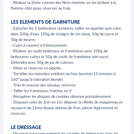
- Réaliser la 2ème cuisson des filets marinés, en les brûlant à la
flamme côté peau, réserver au frais.
LES ELEMENTS DE GARNITURE
- Eplucher les 2 betteraves restantes, tailler en quartier puis cuire
dans 200g d’eau, 100g de vinaigre de vin vieux, 50g de sucre et
50g de beurre
- Cuire à couvert à frémissement
- Réaliser un coulis betterave et framboises avec 100g de
betteraves cuites et 50g de coulis de framboise non sucré.
Détendre avec 50g de jus de cuisson.
- Mixer et réserver en pipette.
- Torréfier les noisettes entières au four (environ 15 minutes à
160° jusqu’à coloration blonde)
- Trier le mouron des oiseaux, réserver
- Tailler les framboises fraiches en 4
- Récupérer les disques de ravioles obtenus précédemment
- Disposer celui de 3cm en 1er, déposer la rillette de maquereau et
recouvrir du 2ème disque obtenu de 4cm, pincer légèrement et
réserver
LE DRESSAGE
- Disposer harmonieusement les ravioles de betteraves avec les