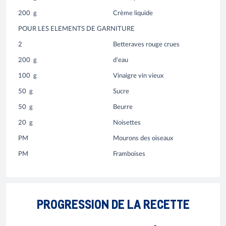
200
g
Crème liquide
POUR LES ELEMENTS DE GARNITURE
2
Betteraves rouge crues
200
g
d'eau
100
g
Vinaigre vin vieux
50
g
Sucre
50
g
Beurre
20
g
Noisettes
PM
Mourons des oiseaux
PM
Framboises
PROGRESSION DE LA RECETTE