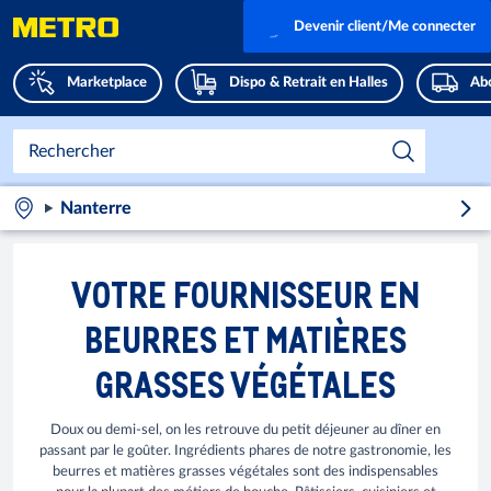
Devenir client/Me connecter
Marketplace
Dispo & Retrait en Halles
Abo
Nanterre
VOTRE FOURNISSEUR EN
BEURRES ET MATIÈRES
GRASSES VÉGÉTALES
Doux ou demi-sel, on les retrouve du petit déjeuner au dîner en
passant par le goûter. Ingrédients phares de notre gastronomie, les
beurres et matières grasses végétales sont des indispensables