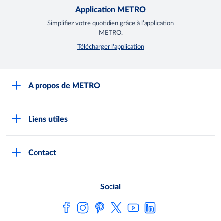
Application METRO
Simplifiez votre quotidien grâce à l’application
METRO.
Télécharger l'application
A propos de METRO
Espace presse
Liens utiles
Recrutement
Horaires d'ouverture des Halles METRO
Devenir client
Contact
FAQ Clients
Notre démarche RSE
Indicateurs Egalim
Nos producteurs locaux
Social
Loi de finances
Satisfaction client
Fiches de données de sécurité
Metro AG