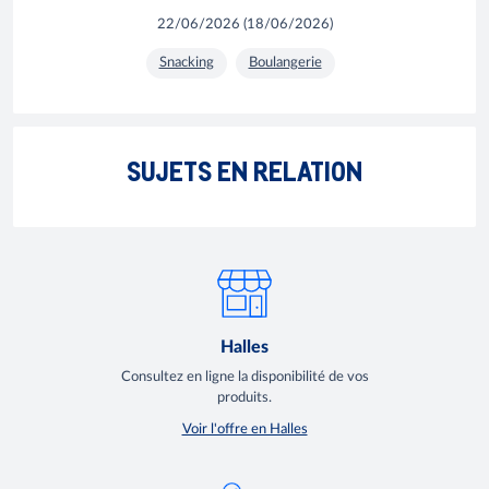
22/06/2026
(
18/06/2026
)
Snacking
Boulangerie
6 solutions pour faire revenir vos clients au
Boisso
SUJETS EN RELATION
restaurant
booste
Halles
Consultez en ligne la disponibilité de vos
produits.
Voir l'offre en Halles