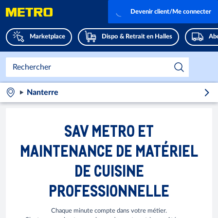
Devenir client/Me connecter
Marketplace
Dispo & Retrait en Halles
Abo
Nanterre
SAV METRO ET
MAINTENANCE DE MATÉRIEL
DE CUISINE
PROFESSIONNELLE
Chaque minute compte dans votre métier.