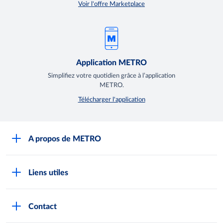
Voir l'offre Marketplace
Application METRO
Simplifiez votre quotidien grâce à l’application
METRO.
Télécharger l'application
A propos de METRO
Espace presse
Liens utiles
Recrutement
Horaires d'ouverture des Halles METRO
Devenir client
Contact
FAQ Clients
Notre démarche RSE