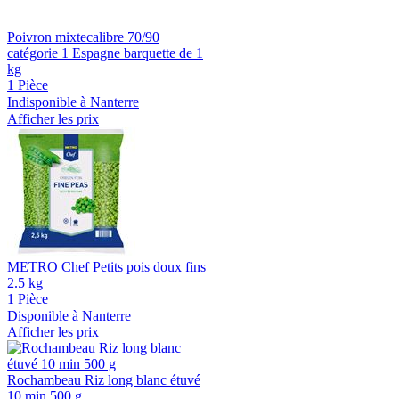
Poivron mixtecalibre 70/90
catégorie 1 Espagne barquette de 1
kg
1 Pièce
Indisponible à Nanterre
Afficher les prix
METRO Chef Petits pois doux fins
2.5 kg
1 Pièce
Disponible à Nanterre
Afficher les prix
Rochambeau Riz long blanc étuvé
10 min 500 g