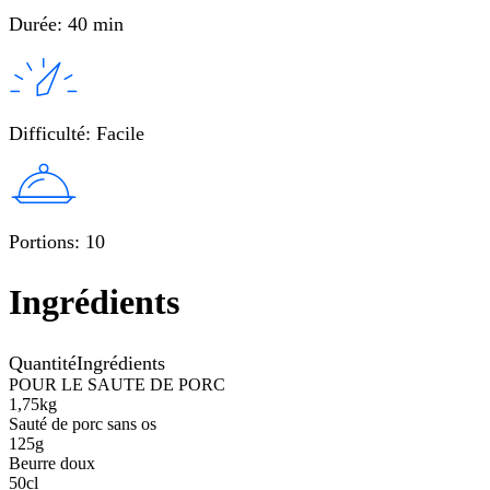
Durée
:
40 min
Difficulté
:
Facile
Portions
:
10
Ingrédients
Quantité
Ingrédients
POUR LE SAUTE DE PORC
1,75
kg
Sauté de porc sans os
125
g
Beurre doux
50
cl