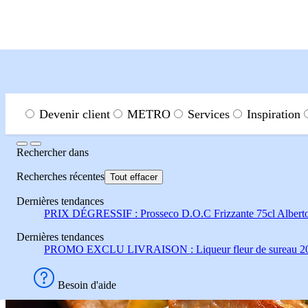
Menu
Rechercher
Devenir client
METRO
Services
Inspiration
Rechercher
Rechercher
dans
Inspiration
Recettes de chefs
Recettes de viandes
Sau
Recherches récentes
Tout effacer
Dernières tendances
Sauté de porc poivrons mix
PRIX DÉGRESSIF : Prosseco D.O.C Frizzante 75cl Alberto
Dernières tendances
PROMO EXCLU LIVRAISON : Liqueur fleur de sureau 
Besoin d'aide