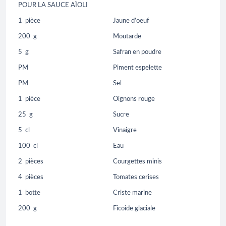
POUR LA SAUCE AÏOLI
1
pièce
Jaune d’oeuf
200
g
Moutarde
5
g
Safran en poudre
PM
Piment espelette
PM
Sel
1
pièce
Oignons rouge
25
g
Sucre
5
cl
Vinaigre
100
cl
Eau
2
pièces
Courgettes minis
4
pièces
Tomates cerises
1
botte
Criste marine
200
g
Ficoide glaciale