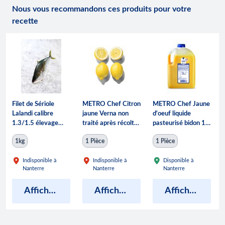
Nous vous recommandons ces produits pour votre
recette
Filet de Sériole
METRO Chef Citron
METRO Chef Jaune
Lalandi calibre
jaune Verna non
d'oeuf liquide
1.3/1.5 élevage
traité après récolte
pasteurisé bidon 1
Australie
catégorie 1 Espagne
kg
1kg
1 Pièce
1 Pièce
2.5 kg
Indisponible à
Indisponible à
Disponible à
Nanterre
Nanterre
Nanterre
Afficher les prix
Afficher les prix
Afficher les prix