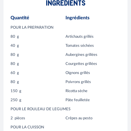
INGRÉDIENTS
Quantité
Ingrédients
POUR LA PREPARATION
80
g
Artichauts grillés
40
g
Tomates séchées
80
g
Aubergines grillées
80
g
Courgettes grillées
60
g
Oignons grillés
80
g
Poivrons grillés
150
g
Ricotta sèche
250
g
Pâte feuilletée
POUR LE ROULEAU DE LEGUMES
2
pièces
Crêpes au pesto
POUR LA CUISSON