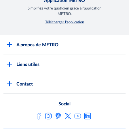
Application METRO
Simplifiez votre quotidien grâce à l’application
METRO.
Télécharger l'application
A propos de METRO
Espace presse
Liens utiles
Recrutement
Horaires d'ouverture des Halles METRO
Devenir client
Contact
FAQ Clients
Notre démarche RSE
Indicateurs Egalim
Nos producteurs locaux
Social
Loi de finances
Satisfaction client
Fiches de données de sécurité
Metro AG