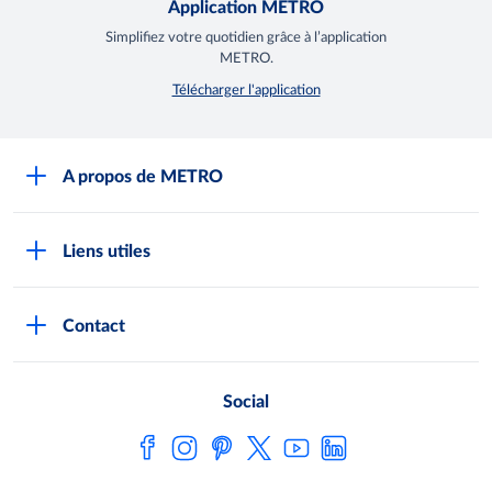
Application METRO
Simplifiez votre quotidien grâce à l’application
METRO.
Télécharger l'application
A propos de METRO
Espace presse
Liens utiles
Recrutement
Horaires d'ouverture des Halles METRO
Devenir client
Contact
FAQ Clients
Notre démarche RSE
Indicateurs Egalim
Nos producteurs locaux
Social
Loi de finances
Satisfaction client
Fiches de données de sécurité
Metro AG