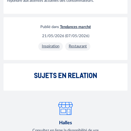
répondre aux attentes actuelles des consommateurs.
Publié dans
Tendances marché
21/05/2026
(
07/05/2026
)
Inspiration
Restaurant
Cuisson à la cheminée : 5 idées pour l’intégrer
Poke b
SUJETS EN RELATION
à votre carte
rapide
Halles
Consultez en ligne la disponibilité de vos