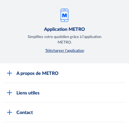
Application METRO
Simplifiez votre quotidien grâce à l’application
METRO.
Télécharger l'application
A propos de METRO
Espace presse
Liens utiles
Recrutement
Horaires d'ouverture des Halles METRO
Devenir client
Contact
FAQ Clients
Notre démarche RSE
Indicateurs Egalim