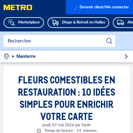
Devenir client/Me connecter
Marketplace
Dispo & Retrait en Halles
Abo
Nanterre
FLEURS COMESTIBLES EN
RESTAURATION : 10 IDÉES
SIMPLES POUR ENRICHIR
VOTRE CARTE
jeudi, 07 mai 2026
par
Sarah
Temps de lecture
:
14
minutes