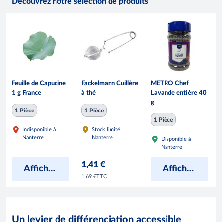
Découvrez notre sélection de produits
Feuille de Capucine
Fackelmann Cuillère
METRO Chef
1 g France
à thé
Lavande entière 40
g
1 Pièce
1 Pièce
1 Pièce
Indisponible à
Stock limité
Nanterre
Nanterre
Disponible à
Nanterre
1,41 €
Afficher les prix
Afficher les prix
TTC
1,69 €
Un levier de différenciation accessible