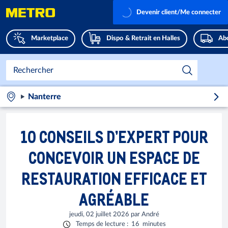
Devenir client/Me connecter
Marketplace
Dispo & Retrait en Halles
Abo
Nanterre
10 CONSEILS D’EXPERT POUR
CONCEVOIR UN ESPACE DE
RESTAURATION EFFICACE ET
AGRÉABLE
jeudi, 02 juillet 2026
par
André
Temps de lecture
:
16
minutes