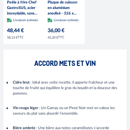
Poêle à frire Chef
Plaque de cuisson
GastroSUS, acier
en aluminium
inoxydable, sans
anodisé - 326 x
revêtement, 28 cm
224 x 22 mm -
Livraison estimée
Livraison estimée
VOGUE
48,44 €
36,00 €
TTC
TTC
58,13 €
43,20 €
ACCORD METS ET VIN
Cidre brut
: Idéal avec cette recette, il apporte fraîcheur et une
touche de fruité qui équilibre le gras du boudin et la douceur des
pommes.
Vin rouge léger
: Un Gamay ou un Pinot Noir met en valeur les
saveurs du plat sans alourdir l’ensemble.
Bière ambrée
: Une bière aux notes caramélisées s'accorde