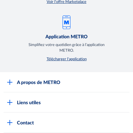
Voir l'offre Marketplace
Application METRO
Simplifiez votre quotidien grâce à l’application
METRO.
Télécharger l'application
A propos de METRO
Espace presse
Liens utiles
Recrutement
Horaires d'ouverture des Halles METRO
Devenir client
Contact
FAQ Clients
Notre démarche RSE