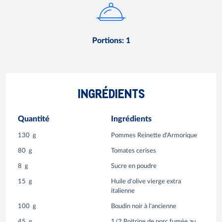
Portions
:
1
INGRÉDIENTS
Quantité
Ingrédients
130
g
Pommes Reinette d'Armorique
80
g
Tomates cerises
8
g
Sucre en poudre
15
g
Huile d'olive vierge extra
italienne
100
g
Boudin noir à l'ancienne
45
g
1/2 Poitrine de porc fumée au