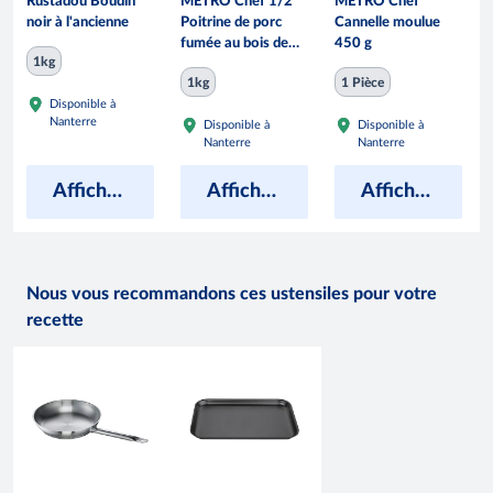
Rustadou Boudin
METRO Chef 1/2
METRO Chef
noir à l'ancienne
Poitrine de porc
Cannelle moulue
fumée au bois de
450 g
1kg
hêtre
1kg
1 Pièce
Disponible à
Nanterre
Disponible à
Disponible à
Nanterre
Nanterre
Afficher les prix
Afficher les prix
Afficher les prix
Nous vous recommandons ces ustensiles pour votre
recette