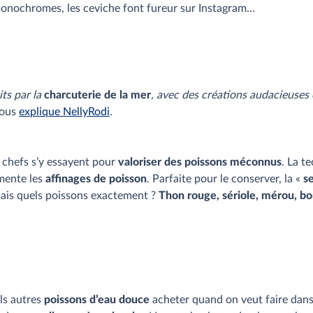
s monochromes, les ceviche font fureur sur Instagram…
ts par la
charcuterie de la mer
, avec des créations audacieuse
nous
explique NellyRodi
.
 chefs s’y essayent pour
valoriser des poissons méconnus
. La t
imente les
affinages de poisson
. Parfaite pour le conserver, la «
s
 mais quels poissons exactement ?
Thon rouge, sériole, mérou, b
els autres
poissons d’eau douce
acheter quand on veut faire dans 