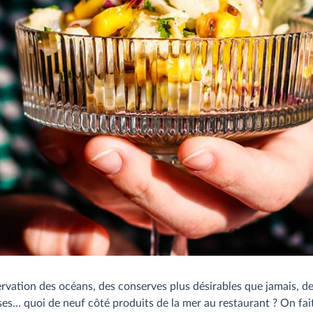
ervation des océans, des conserves plus désirables que jamais, d
es… quoi de neuf côté produits de la mer au restaurant ? On fait 