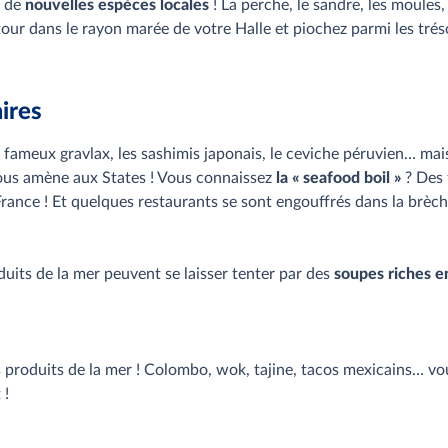
r de
nouvelles espèces locales
! La perche, le sandre, les moules
 tour dans le rayon marée de votre Halle et piochez parmi les trés
ires
 fameux gravlax, les sashimis japonais, le ceviche péruvien… mais
vous amène aux States ! Vous connaissez
la « seafood boil »
? Des 
 France ! Et quelques restaurants se sont engouffrés dans la brèch
duits de la mer peuvent se laisser tenter par des
soupes riches e
 produits de la mer ! Colombo, wok, tajine, tacos mexicains… vo
 !