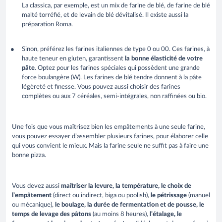
La classica, par exemple, est un mix de farine de blé, de farine de blé
malté torréfié, et de levain de blé dévitalisé. Il existe aussi la
préparation Roma.
Sinon, préférez les farines italiennes de type 0 ou 00. Ces farines, à
haute teneur en gluten, garantissent
la bonne élasticité de votre
pâte
. Optez pour les farines spéciales qui possèdent une grande
force boulangère (W). Les farines de blé tendre donnent à la pâte
légèreté et finesse. Vous pouvez aussi choisir des farines
complètes ou aux 7 céréales, semi-intégrales, non raffinées ou bio.
Une fois que vous maîtrisez bien les empâtements à une seule farine,
vous pouvez essayer d’assembler plusieurs farines, pour élaborer celle
qui vous convient le mieux. Mais la farine seule ne suffit pas à faire une
bonne pizza.
Vous devez aussi
maîtriser la levure, la température, le choix de
l’empâtement
(direct ou indirect, biga ou poolish),
le pétrissage
(manuel
ou mécanique),
le boulage, la durée de fermentation et de pousse, le
temps de levage des pâtons
(au moins 8 heures),
l’étalage, le