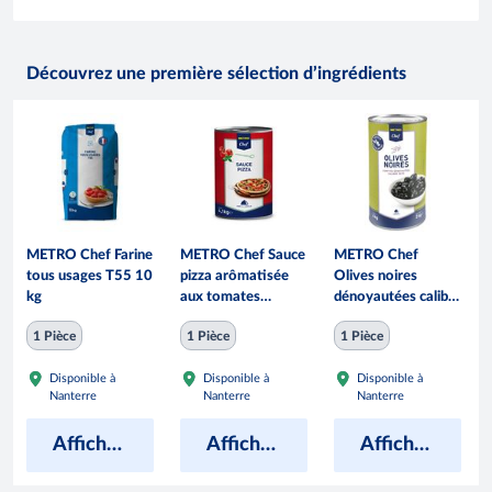
Découvrez une première sélection d’ingrédients
METRO Chef Farine
METRO Chef Sauce
METRO Chef
tous usages T55 10
pizza arômatisée
Olives noires
kg
aux tomates
dénoyautées calibre
fraîches boîte 5/1
30/33 boîte 5/1 - 4
1 Pièce
1 Pièce
1 Pièce
soit 4.1 kg
kg
Disponible à
Disponible à
Disponible à
Nanterre
Nanterre
Nanterre
Afficher les prix
Afficher les prix
Afficher les prix