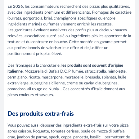
En 2026, les consommateurs recherchent des pizzas plus qualitatives,
avec des ingrédients premium et différenciants. Fromages de caractère
(burrata, gorgonzola, brie), champignons spécifiques ou encore
ingrédients marinés ou fumés viennent enrichir les recettes.
Les garnitures évoluent aussi vers des profils plus audacieux : sauces
relevées, associations sucré-salé ou ingrédients pickles apportent de la
texture et du contraste en bouche. Cette montée en gamme permet
aux professionnels de valoriser leur offre et de justifier un
positionnement prix plus élevé.
Des fromages à la charcuterie,
les produits sont souvent d’origine
italienne
. Mozzarella di Bufala D.O.P fumée, stracciatella, mimolette,
parmigiano, ricotta, mascarpone, mortadelle, bresaola, spianata, huile
extra vierge, aubergine sicilienne, crème ou caviar d’aubergines,
pomodoro, ail rouge de Nubia… Ces concentrés d’Italie donnent aux
pizzas couleurs et saveurs.
Des produits extra-frais
Vous pouvez aussi déposer des ingrédients extra-frais sur votre pizza
après cuisson. Roquette, tomates cerises, boule de mozza di buffala
crue, jambon de parme, speck, coppa, pancetta, basilic… permettent de