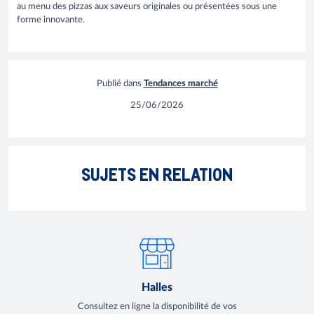
au menu des pizzas aux saveurs originales ou présentées sous une
forme innovante.
Publié dans
Tendances marché
25/06/2026
Cuisine au feu de bois : 5 raisons de tester ce
9 tend
SUJETS EN RELATION
mode de cuisson
2026
Halles
Consultez en ligne la disponibilité de vos