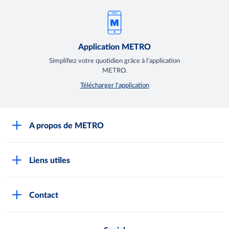
Application METRO
Simplifiez votre quotidien grâce à l’application
METRO.
Télécharger l'application
A propos de METRO
Espace presse
Liens utiles
Recrutement
Horaires d'ouverture des Halles METRO
Devenir client
Contact
FAQ Clients
Notre démarche RSE
Indicateurs Egalim
Nos producteurs locaux