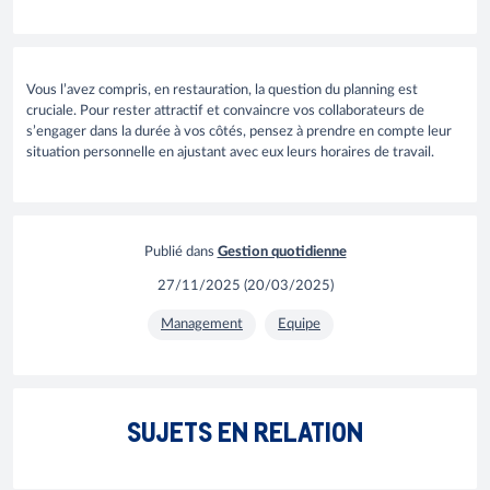
Vous l’avez compris, en restauration, la question du planning est
cruciale. Pour rester attractif et convaincre vos collaborateurs de
s’engager dans la durée à vos côtés, pensez à prendre en compte leur
situation personnelle en ajustant avec eux leurs horaires de travail.
Publié dans
Gestion quotidienne
27/11/2025
(
20/03/2025
)
Management
Equipe
Améliorer le bien-être des employés en
Comme
SUJETS EN RELATION
restauration
son re