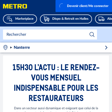
Devenir client/Me connecter
Marketplace
Dispo & Retrait en Halles
Abo
Nanterre
15H30 L’ACTU : LE RENDEZ-
VOUS MENSUEL
INDISPENSABLE POUR LES
RESTAURATEURS
Dans un secteur aussi dynamique et exigeant que celui de la