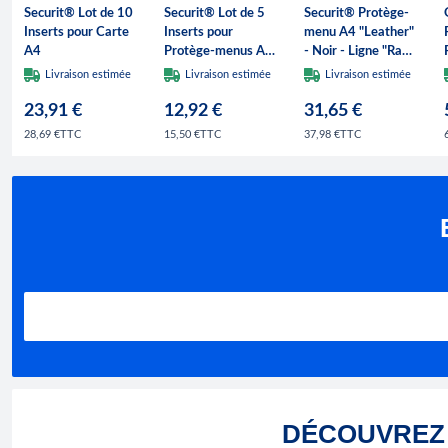
Securit® Lot de 10
Securit® Lot de 5
Securit® Protège-
Inserts pour Carte
Inserts pour
menu A4 "Leather"
A4
Protège-menus A4
- Noir - Ligne "Raw"
"Wood" - Marron -
- 100% cuir
Livraison estimée
Livraison estimée
Livraison estimée
2 vues par insert
écologique - Plaque
23,91 €
12,92 €
"Menu" + plaque
31,65 €
vierge incluses - 4
TTC
TTC
TTC
28,69 €
15,50 €
37,98 €
vues
DÉCOUVREZ 