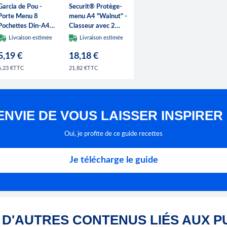
Garcia de Pou -
Securit® Protège-
Porte Menu 8
menu A4 "Walnut" -
Pochettes Din-A4
Classeur avec 2
22X31 Cm Noir Pvc
anneaux - Bois
Livraison estimée
Livraison estimée
finition noyer laqué
5,19 €
18,18 €
TTC
TTC
6,23 €
21,82 €
ENVIE DE VOUS LAISSER INSPIRER
Oui, je profite de ce guide recettes
Je télécharge le guide
D'AUTRES CONTENUS LIÉS AUX P