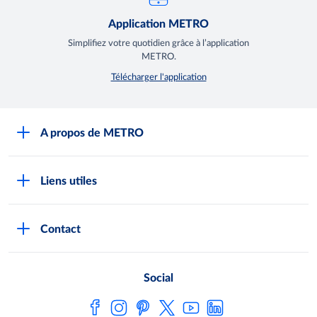
Application METRO
Simplifiez votre quotidien grâce à l’application
METRO.
Télécharger l'application
A propos de METRO
Espace presse
Liens utiles
Recrutement
Horaires d'ouverture des Halles METRO
Devenir client
Contact
FAQ Clients
Notre démarche RSE
Indicateurs Egalim
Nos producteurs locaux
Social
Loi de finances
Satisfaction client