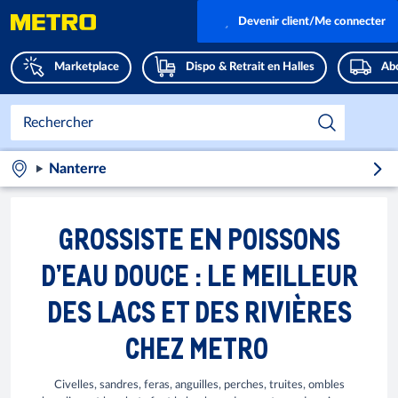
Devenir client/Me connecter
Marketplace
Dispo & Retrait en Halles
Abo
Nanterre
GROSSISTE EN POISSONS
D’EAU DOUCE : LE MEILLEUR
DES LACS ET DES RIVIÈRES
CHEZ METRO
Civelles, sandres, feras, anguilles, perches, truites, ombles