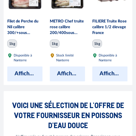
Filet de Perche du
METRO Chef truite
FILIERE Truite Rose
Nil calibre
rose calibre
calibre 1/2 élevage
300/+sous
200/400sous
France
atmosphère pêché
atmosphère
1kg
1kg
1kg
en eau douce
élevage France
Tanzanie barquette
barquette 2 kg
Disponible à
Stock limité
Disponible à
2 kg
Nanterre
Nanterre
Nanterre
Afficher les prix
Afficher les prix
Afficher les prix
VOICI UNE SÉLECTION DE L'OFFRE DE
VOTRE FOURNISSEUR EN POISSONS
D'EAU DOUCE