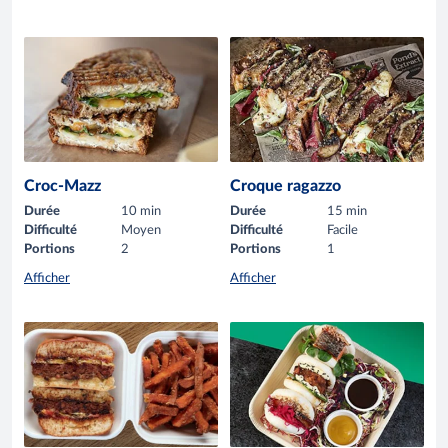
Croc-Mazz
Croque ragazzo
Durée
10 min
Durée
15 min
Difficulté
Moyen
Difficulté
Facile
Portions
2
Portions
1
Afficher
Afficher