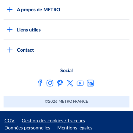
A propos de METRO
Espace presse
Liens utiles
Recrutement
Horaires d'ouverture des Halles METRO
Devenir client
Contact
FAQ Clients
Notre démarche RSE
Indicateurs Egalim
Nos producteurs locaux
Social
Loi de finances
Satisfaction client
Fiches de données de sécurité
Metro AG
©2026 METRO FRANCE
CGV
Gestion des cookies / traceurs
Données personnelles
Mentions légales