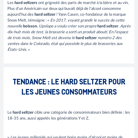
Les
hard seltzers
ont grignoté des parts de marché à la bière et au vin.
Plus d'un Américain sur deux qui buvait déjà de l'alcool consomme
aujourd’hui des
hard seltzer
! Yann Casen, co-fondateur de la marque
Snow Melt, témoigne : «
En 2017, voyant grandir le succès de cette
nouvelle
boisson
, Upslope a voulu créer son propre
hard seltzer
. Après
dix-huit mois de test, la brasserie a sorti un produit abouti. En l’espace
de trois mois, Snow Melt est devenu le
hard seltzer
numéro 2 des
ventes dans le Colorado, état qui possède le plus de brasseries aux
États-Unis
. »
TENDANCE : LE HARD SELTZER POUR
LES JEUNES CONSOMMATEURS
Le
hard seltzer
cible une catégorie de consommateurs bien définie : les
18-35 ans, aussi appelés les générations Y et Z.
«
Les jeunes millenials qui veulent boire moins d’alcool et moins de