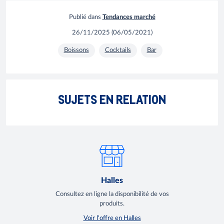
Publié dans
Tendances marché
26/11/2025
(
06/05/2021
)
Boissons
Cocktails
Bar
Comment adapter son menu de saison en
SUJETS EN RELATION
restauration ?
Gastro
Halles
Consultez en ligne la disponibilité de vos
produits.
Voir l'offre en Halles