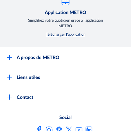
Application METRO
Simplifiez votre quotidien grâce à l’application
METRO.
Télécharger l'application
A propos de METRO
Espace presse
Liens utiles
Recrutement
Horaires d'ouverture des Halles METRO
Devenir client
Contact
FAQ Clients
Notre démarche RSE
Indicateurs Egalim
Nos producteurs locaux
Social
Loi de finances
Satisfaction client