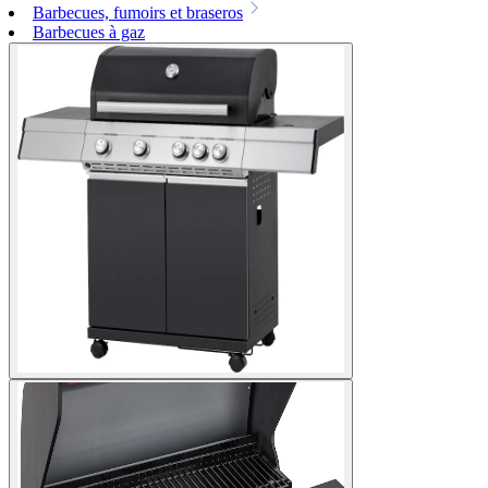
Barbecues, fumoirs et braseros
Barbecues à gaz