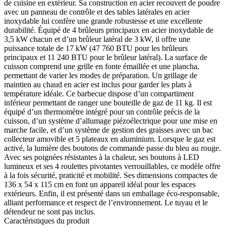
de cuisine en extérieur. Sa construction en acier recouvert de poudre
avec un panneau de contrôle et des tables latérales en acier
inoxydable lui confère une grande robustesse et une excellente
durabilité. Équipé de 4 brûleurs principaux en acier inoxydable de
3,5 kW chacun et d’un brûleur latéral de 3 kW, il offre une
puissance totale de 17 kW (47 760 BTU pour les brûleurs
principaux et 11 240 BTU pour le brûleur latéral). La surface de
cuisson comprend une grille en fonte émaillée et une plancha,
permettant de varier les modes de préparation. Un grillage de
maintien au chaud en acier est inclus pour garder les plats à
température idéale. Ce barbecue dispose d’un compartiment
inférieur permettant de ranger une bouteille de gaz de 11 kg. Il est
équipé d’un thermomètre intégré pour un contrôle précis de la
cuisson, d’un système d’allumage piézoélectrique pour une mise en
marche facile, et d’un système de gestion des graisses avec un bac
collecteur amovible et 5 plateaux en aluminium. Lorsque le gaz est
activé, la lumière des boutons de commande passe du bleu au rouge.
Avec ses poignées résistantes à la chaleur, ses boutons à LED
lumineux et ses 4 roulettes pivotantes verrouillables, ce modèle offre
à la fois sécurité, praticité et mobilité. Ses dimensions compactes de
136 x 54 x 115 cm en font un appareil idéal pour les espaces
extérieurs. Enfin, il est présenté dans un emballage éco-responsable,
alliant performance et respect de l’environnement. Le tuyau et le
détendeur ne sont pas inclus.
Caractéristiques du produit