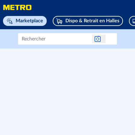
Naviguez vers home page
Marketplace
Dispo & Retrait en Halles